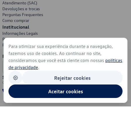
Atendimento (SAC)
Devoluções e trocas
Perguntas Frequentes
Como comprar
Institucional
Informações Legais
Política de Privacidade
Política de Cookies
Para otimizar sua experiência durante a navegação,
fazemos uso de cookies. Ao continuar no site,
Formas de Pagamento
consideramos que você está ciente com nossas
políticas
de privacidade
.
Segurança
Rejeitar cookies
Aceitar cookies
© 2026 - Volkswagen do Brasil - Todos os direitos reservados