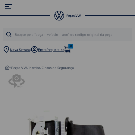
0
Nova Serrana
Entre/registre-se
/
Peças VW
/
Interior
/
Cintos de Segurança