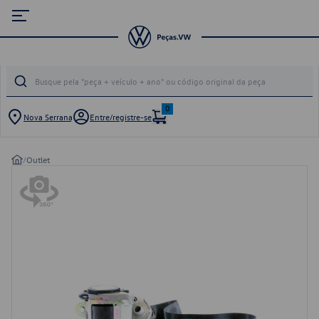
0
Nova Serrana
Entre/registre-se
/
Outlet