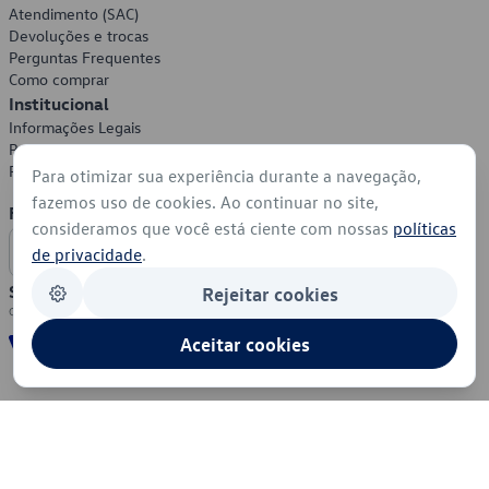
Atendimento (SAC)
Devoluções e trocas
Perguntas Frequentes
Como comprar
Institucional
Informações Legais
Política de Privacidade
Política de Cookies
Para otimizar sua experiência durante a navegação,
fazemos uso de cookies. Ao continuar no site,
Formas de Pagamento
consideramos que você está ciente com nossas
políticas
de privacidade
.
Segurança
Rejeitar cookies
Aceitar cookies
© 2026 - Volkswagen do Brasil - Todos os direitos reservados