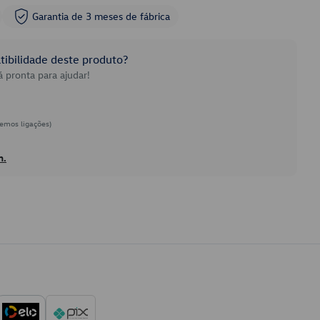
Garantia de 3 meses de fábrica
ibilidade deste produto?
 pronta para ajudar!
emos ligações)
h.