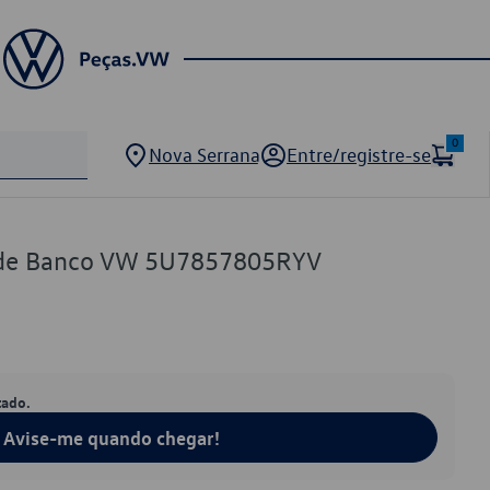
0
Nova Serrana
Entre/registre-se
 de Banco VW 5U7857805RYV
tado.
Avise-me quando chegar!