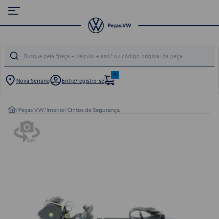
0
Nova Serrana
Entre/registre-se
/
Peças VW
/
Interior
/
Cintos de Segurança