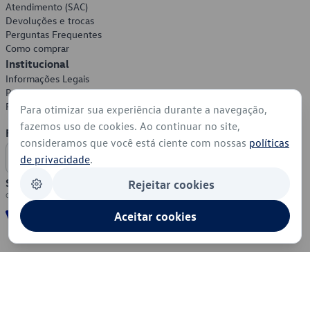
Atendimento (SAC)
Devoluções e trocas
Perguntas Frequentes
Como comprar
Institucional
Informações Legais
Política de Privacidade
Política de Cookies
Para otimizar sua experiência durante a navegação,
fazemos uso de cookies. Ao continuar no site,
Formas de Pagamento
consideramos que você está ciente com nossas
políticas
de privacidade
.
Segurança
Rejeitar cookies
Aceitar cookies
© 2026 - Volkswagen do Brasil - Todos os direitos reservados