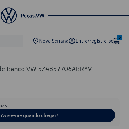
0
Nova Serrana
Entre/registre-se
a de Banco VW 5Z4857706ABRYV
tado.
Avise-me quando chegar!