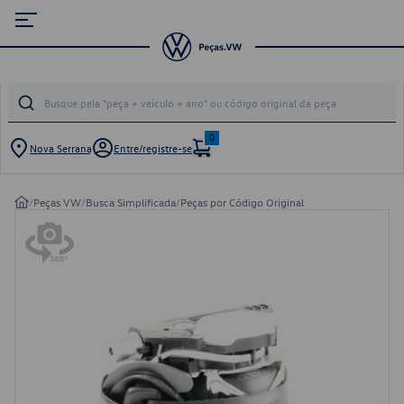
0
Nova Serrana
Entre/registre-se
/
Peças VW
/
Busca Simplificada
/
Peças por Código Original