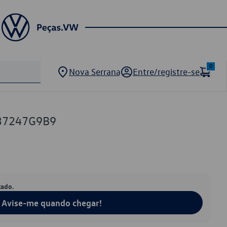
0
Nova Serrana
Entre/registre-se
37247G9B9
tado.
Avise-me quando chegar!