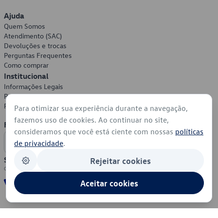
Ajuda
Quem Somos
Atendimento (SAC)
Devoluções e trocas
Perguntas Frequentes
Como comprar
Institucional
Informações Legais
Política de Privacidade
Política de Cookies
Para otimizar sua experiência durante a navegação,
fazemos uso de cookies. Ao continuar no site,
Formas de Pagamento
consideramos que você está ciente com nossas
políticas
de privacidade
.
Segurança
Rejeitar cookies
Aceitar cookies