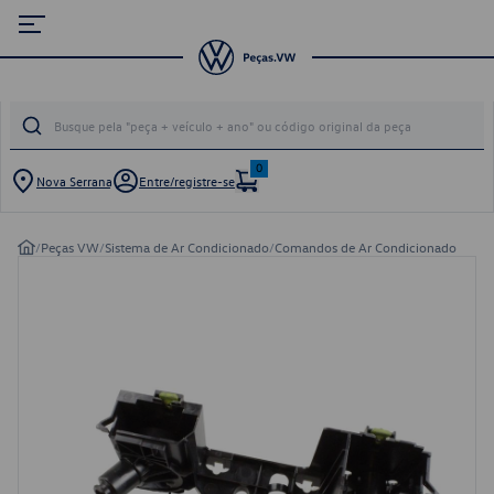
0
Nova Serrana
Entre/registre-se
/
Peças VW
/
Sistema de Ar Condicionado
/
Comandos de Ar Condicionado