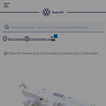
0
Nova Serrana
Entre/registre-se
/
Peças VW
/
Sistema de Ar Condicionado
/
Comandos de Ar Condicionado