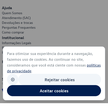
Ajuda
Quem Somos
Atendimento (SAC)
Devoluções e trocas
Perguntas Frequentes
Como comprar
Institucional
Informações Legais
Política de Privacidade
Política de Cookies
Para otimizar sua experiência durante a navegação,
fazemos uso de cookies. Ao continuar no site,
Formas de Pagamento
consideramos que você está ciente com nossas
políticas
de privacidade
.
Segurança
Rejeitar cookies
Aceitar cookies