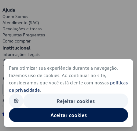
Ajuda
Quem Somos
Atendimento (SAC)
Devoluções e trocas
Perguntas Frequentes
Como comprar
Institucional
Informações Legais
Política de Privacidade
Política de Cookies
Para otimizar sua experiência durante a navegação,
fazemos uso de cookies. Ao continuar no site,
Formas de Pagamento
consideramos que você está ciente com nossas
políticas
de privacidade
.
Segurança
Rejeitar cookies
Aceitar cookies