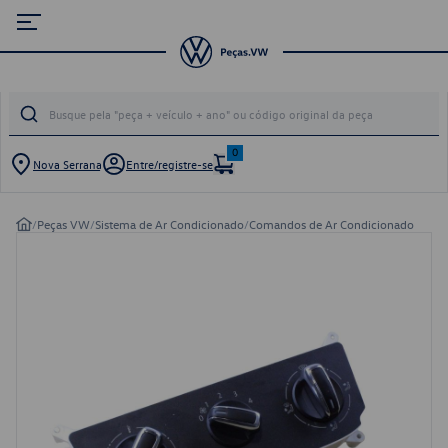
0
Nova Serrana
Entre/registre-se
/
Peças VW
/
Sistema de Ar Condicionado
/
Comandos de Ar Condicionado