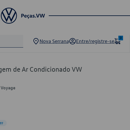
0
Nova Serrana
Entre/registre-se
em de Ar Condicionado VW
, Voyage
FF