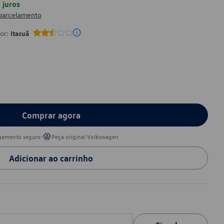
juros
 parcelamento
por:
Itacuã
Comprar agora
•
gamento seguro
Peça original Volkswagen
Adicionar ao carrinho