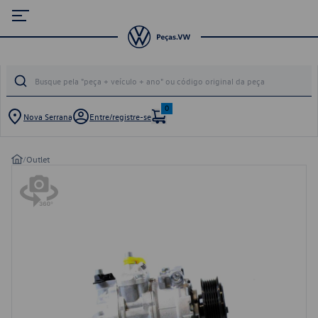
0
Nova Serrana
Entre/registre-se
/
Outlet