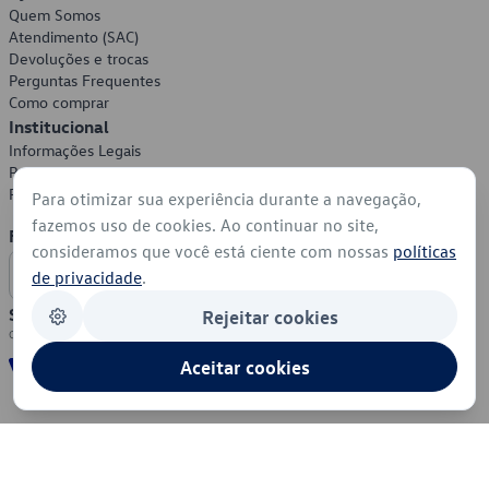
Quem Somos
Atendimento (SAC)
Devoluções e trocas
Perguntas Frequentes
Como comprar
Institucional
Informações Legais
Política de Privacidade
Política de Cookies
Para otimizar sua experiência durante a navegação,
fazemos uso de cookies. Ao continuar no site,
Formas de Pagamento
consideramos que você está ciente com nossas
políticas
de privacidade
.
Segurança
Rejeitar cookies
Aceitar cookies
© 2026 - Volkswagen do Brasil - Todos os direitos reservados