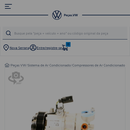
0
Nova Serrana
Entre/registre-se
/
Peças VW
/
Sistema de Ar Condicionado
/
Compressores de Ar Condicionado