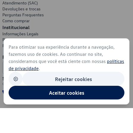
Atendimento (SAC)
Devoluções e trocas
Perguntas Frequentes
Como comprar
Institucional
Informações Legais
Política de Privacidade
Política de Cookies
Para otimizar sua experiência durante a navegação,
fazemos uso de cookies. Ao continuar no site,
Formas de Pagamento
consideramos que você está ciente com nossas
políticas
de privacidade
.
Segurança
Rejeitar cookies
Aceitar cookies
© 2026 - Volkswagen do Brasil - Todos os direitos reservados