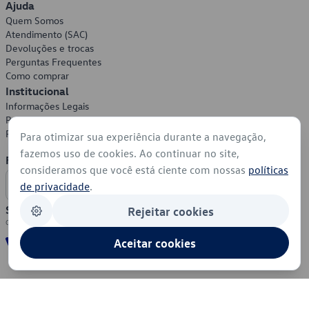
Ajuda
Quem Somos
Atendimento (SAC)
Devoluções e trocas
Perguntas Frequentes
Como comprar
Institucional
Informações Legais
Política de Privacidade
Política de Cookies
Para otimizar sua experiência durante a navegação,
fazemos uso de cookies. Ao continuar no site,
Formas de Pagamento
consideramos que você está ciente com nossas
políticas
de privacidade
.
Segurança
Rejeitar cookies
Aceitar cookies