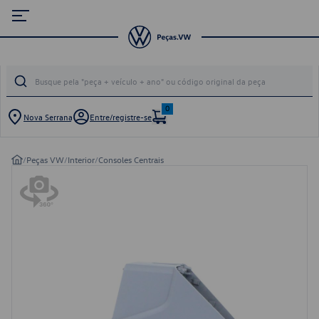
0
Nova Serrana
Entre/registre-se
/
Peças VW
/
Interior
/
Consoles Centrais