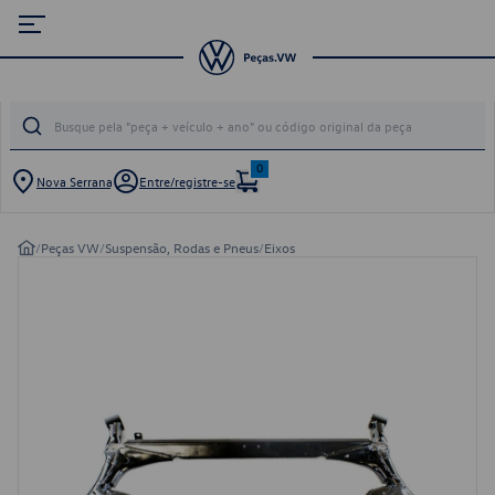
0
Nova Serrana
Entre/registre-se
/
Peças VW
/
Suspensão, Rodas e Pneus
/
Eixos