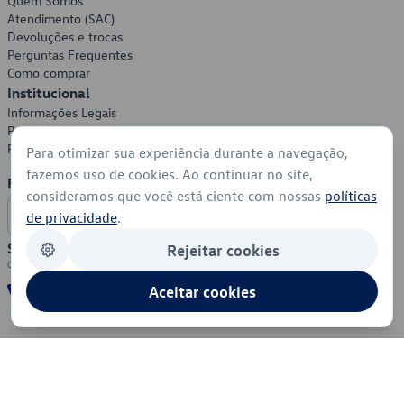
Quem Somos
Atendimento (SAC)
Devoluções e trocas
Perguntas Frequentes
Como comprar
Institucional
Informações Legais
Política de Privacidade
Política de Cookies
Para otimizar sua experiência durante a navegação,
fazemos uso de cookies. Ao continuar no site,
Formas de Pagamento
consideramos que você está ciente com nossas
políticas
de privacidade
.
Segurança
Rejeitar cookies
Aceitar cookies
© 2026 - Volkswagen do Brasil - Todos os direitos reservados