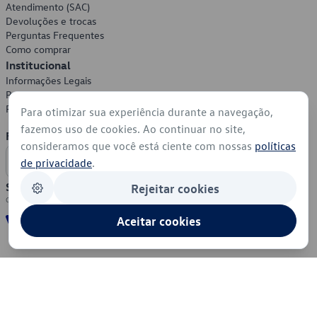
Atendimento (SAC)
Devoluções e trocas
Perguntas Frequentes
Como comprar
Institucional
Informações Legais
Política de Privacidade
Política de Cookies
Para otimizar sua experiência durante a navegação,
fazemos uso de cookies. Ao continuar no site,
Formas de Pagamento
consideramos que você está ciente com nossas
políticas
de privacidade
.
Segurança
Rejeitar cookies
Aceitar cookies
© 2026 - Volkswagen do Brasil - Todos os direitos reservados