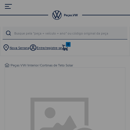
0
Nova Serrana
Entre/registre-se
/
Peças VW
/
Interior
/
Cortinas de Teto Solar