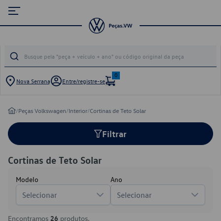
0
Nova Serrana
Entre/registre-se
/
Peças Volkswagen
/
Interior
/
Cortinas de Teto Solar
Filtrar
Cortinas de Teto Solar
Modelo
Ano
Selecionar
Selecionar
Encontramos
26
produtos.