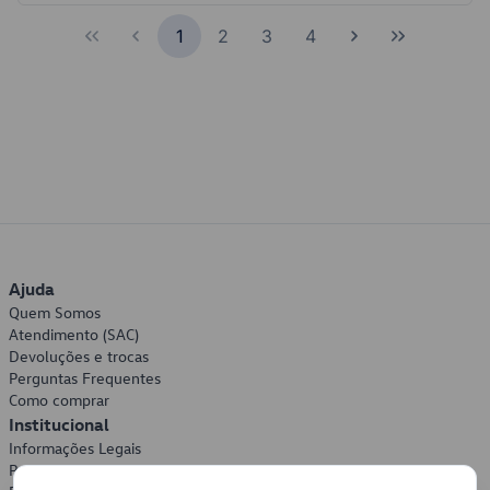
1
2
3
4
Ajuda
Quem Somos
Atendimento (SAC)
Devoluções e trocas
Perguntas Frequentes
Como comprar
Institucional
Informações Legais
Política de Privacidade