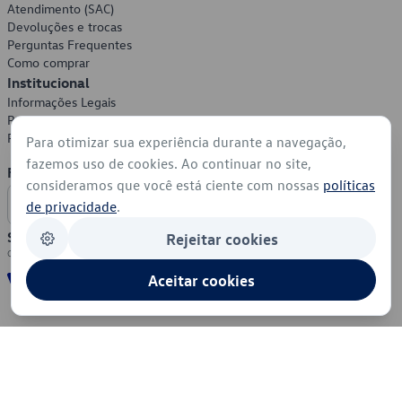
Atendimento (SAC)
Devoluções e trocas
Perguntas Frequentes
Como comprar
Institucional
Informações Legais
Política de Privacidade
Política de Cookies
Para otimizar sua experiência durante a navegação,
fazemos uso de cookies. Ao continuar no site,
Formas de Pagamento
consideramos que você está ciente com nossas
políticas
de privacidade
.
Segurança
Rejeitar cookies
Aceitar cookies
© 2026 - Volkswagen do Brasil - Todos os direitos reservados