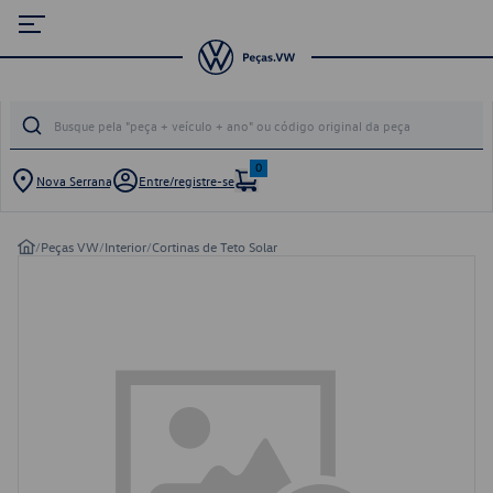
0
Nova Serrana
Entre/registre-se
/
Peças VW
/
Interior
/
Cortinas de Teto Solar