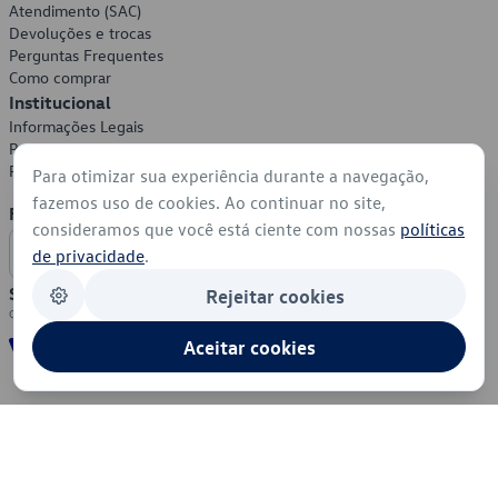
Atendimento (SAC)
Devoluções e trocas
Perguntas Frequentes
Como comprar
Institucional
Informações Legais
Política de Privacidade
Política de Cookies
Para otimizar sua experiência durante a navegação,
fazemos uso de cookies. Ao continuar no site,
Formas de Pagamento
consideramos que você está ciente com nossas
políticas
de privacidade
.
Segurança
Rejeitar cookies
Aceitar cookies
© 2026 - Volkswagen do Brasil - Todos os direitos reservados