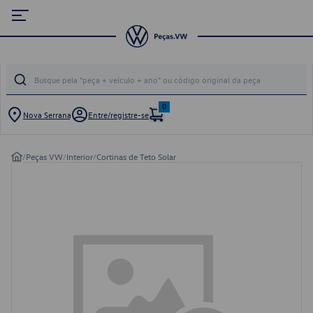
0
Nova Serrana
Entre/registre-se
/
Peças VW
/
Interior
/
Cortinas de Teto Solar