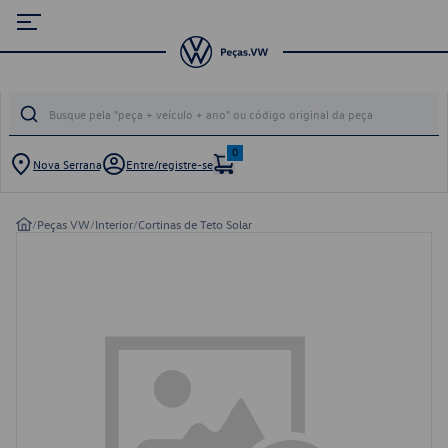
0
Nova Serrana
Entre/registre-se
/
Peças VW
/
Interior
/
Cortinas de Teto Solar