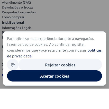
Atendimento (SAC)
Devoluções e trocas
Perguntas Frequentes
Como comprar
Institucional
Informações Legais
Política de Privacidade
Política de Cookies
Para otimizar sua experiência durante a navegação,
fazemos uso de cookies. Ao continuar no site,
Formas de Pagamento
consideramos que você está ciente com nossas
políticas
de privacidade
.
Segurança
Rejeitar cookies
Aceitar cookies
© 2026 - Volkswagen do Brasil - Todos os direitos reservados