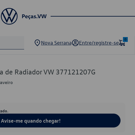
0
Nova Serrana
Entre/registre-se
nha de Radiador VW 377121207G
Saveiro
tado.
Avise-me quando chegar!