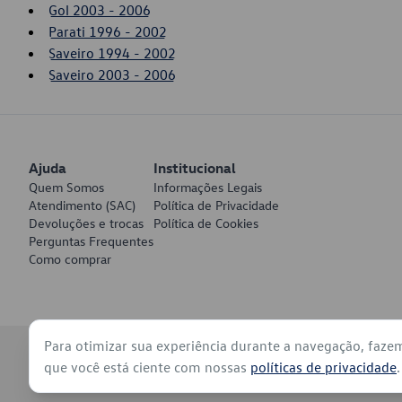
Gol 2003 - 2006
Parati 1996 - 2002
Saveiro 1994 - 2002
Saveiro 2003 - 2006
Ajuda
Institucional
Quem Somos
Informações Legais
Atendimento (SAC)
Política de Privacidade
Devoluções e trocas
Política de Cookies
Perguntas Frequentes
Como comprar
Para otimizar sua experiência durante a navegação, faze
© 2026 - Volkswagen do Brasil - Todos os direitos reservados
que você está ciente com nossas
políticas de privacidade
.