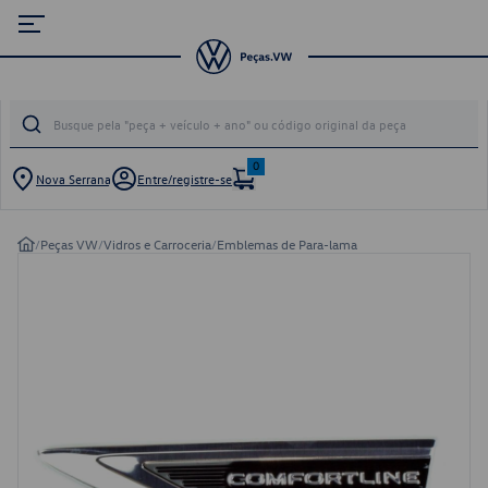
0
Nova Serrana
Entre/registre-se
/
Peças VW
/
Vidros e Carroceria
/
Emblemas de Para-lama