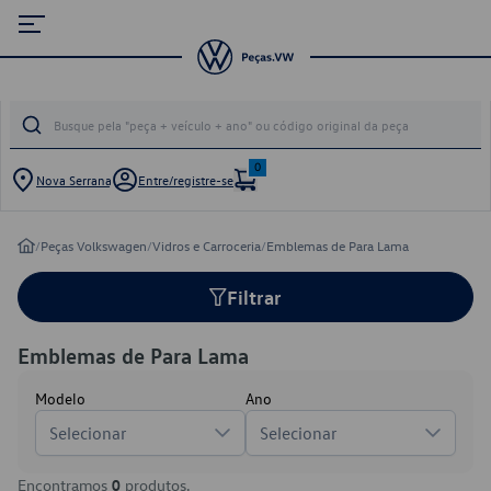
0
Nova Serrana
Entre/registre-se
/
Peças Volkswagen
/
Vidros e Carroceria
/
Emblemas de Para Lama
Filtrar
Emblemas de Para Lama
Modelo
Ano
Selecionar
Selecionar
Encontramos
0
produtos.