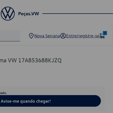
0
Nova Serrana
Entre/registre-se
ama VW 17A853688KJZQ
tado.
Avise-me quando chegar!