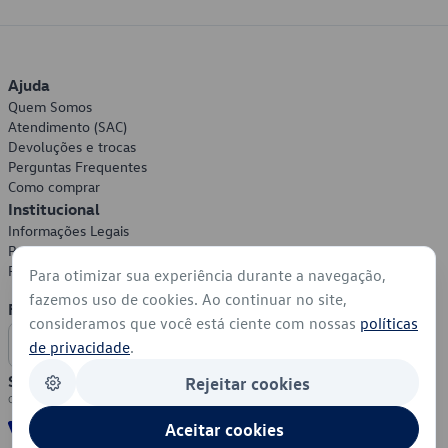
Ajuda
Quem Somos
Atendimento (SAC)
Devoluções e trocas
Perguntas Frequentes
Como comprar
Institucional
Informações Legais
Política de Privacidade
Política de Cookies
Para otimizar sua experiência durante a navegação,
fazemos uso de cookies. Ao continuar no site,
Formas de Pagamento
consideramos que você está ciente com nossas
políticas
de privacidade
.
Segurança
Rejeitar cookies
Aceitar cookies