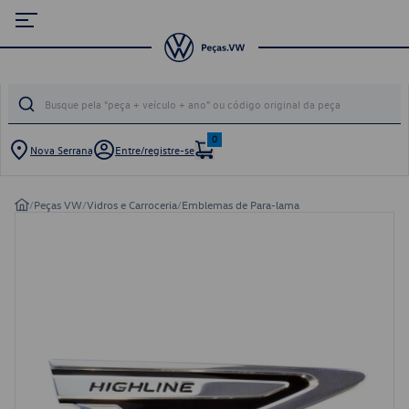
0
Nova Serrana
Entre/registre-se
/
Peças VW
/
Vidros e Carroceria
/
Emblemas de Para-lama