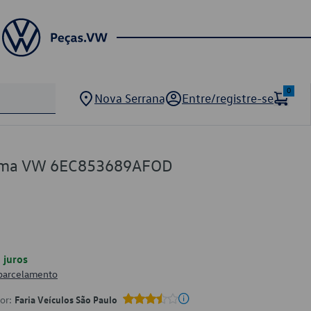
0
Nova Serrana
Entre/registre-se
ama VW 6EC853689AFOD
juros
 parcelamento
por:
Faria Veículos São Paulo