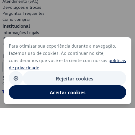
Atendimento (SAC)
Devoluções e trocas
Perguntas Frequentes
Como comprar
Institucional
Informações Legais
Política de Privacidade
Política de Cookies
Para otimizar sua experiência durante a navegação,
fazemos uso de cookies. Ao continuar no site,
Formas de Pagamento
consideramos que você está ciente com nossas
políticas
de privacidade
.
Segurança
Rejeitar cookies
Aceitar cookies
© 2026 - Volkswagen do Brasil - Todos os direitos reservados