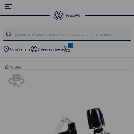
0
Nova Serrana
Entre/registre-se
/
Outlet