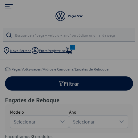
0
Nova Serrana
Entre/registre-se
/
Peças Volkswagen
/
Vidros e Carroceria
/
Engates de Reboque
Filtrar
Engates de Reboque
Modelo
Ano
Selecionar
Selecionar
Encontramos
0
produtos.