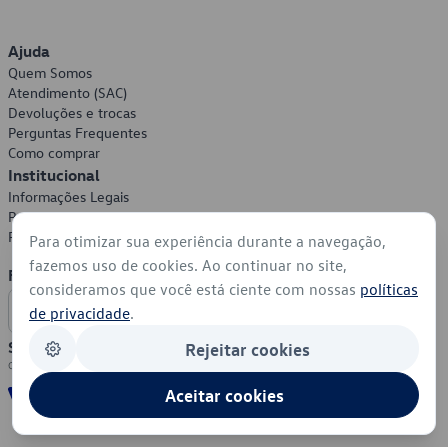
Ajuda
Quem Somos
Atendimento (SAC)
Devoluções e trocas
Perguntas Frequentes
Como comprar
Institucional
Informações Legais
Política de Privacidade
Política de Cookies
Para otimizar sua experiência durante a navegação,
fazemos uso de cookies. Ao continuar no site,
Formas de Pagamento
consideramos que você está ciente com nossas
políticas
de privacidade
.
Segurança
Rejeitar cookies
Aceitar cookies