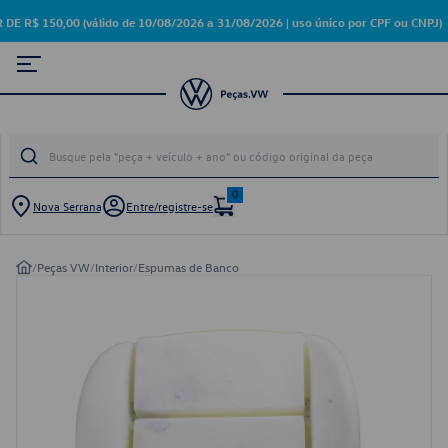
 150,00 (válido de 10/08/2026 a 31/08/2026 | uso único por CPF ou CNPJ)
0
Nova Serrana
Entre/registre-se
/
Peças VW
/
Interior
/
Espumas de Banco