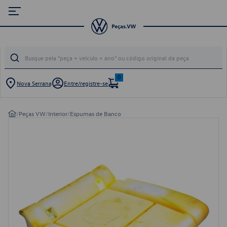
0
Nova Serrana
Entre/registre-se
/
Peças VW
/
Interior
/
Espumas de Banco