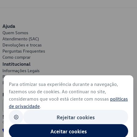
Ajuda
Quem Somos
Atendimento (SAC)
Devoluções e trocas
Perguntas Frequentes
Como comprar
Institucional
Informações Legais
Política de Privacidade
Política de Cookies
Para otimizar sua experiência durante a navegação,
fazemos uso de cookies. Ao continuar no site,
Formas de Pagamento
consideramos que você está ciente com nossas
políticas
de privacidade
.
Segurança
Rejeitar cookies
Aceitar cookies