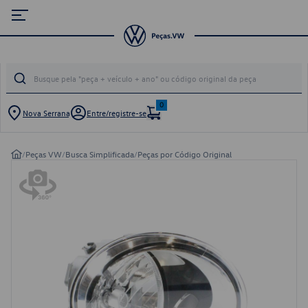
0
Nova Serrana
Entre/registre-se
/
Peças VW
/
Busca Simplificada
/
Peças por Código Original