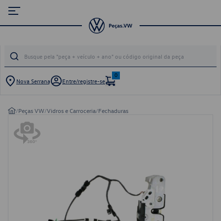
0
Nova Serrana
Entre/registre-se
/
Peças VW
/
Vidros e Carroceria
/
Fechaduras