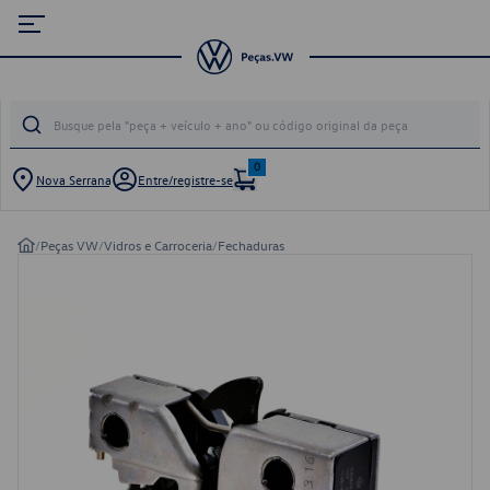
0
Nova Serrana
Entre/registre-se
/
Peças VW
/
Vidros e Carroceria
/
Fechaduras