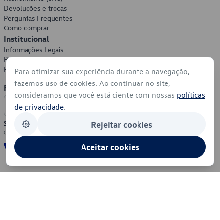
Devoluções e trocas
Perguntas Frequentes
Como comprar
Institucional
Informações Legais
Política de Privacidade
Política de Cookies
Para otimizar sua experiência durante a navegação,
fazemos uso de cookies. Ao continuar no site,
Formas de Pagamento
consideramos que você está ciente com nossas
políticas
de privacidade
.
Segurança
Rejeitar cookies
Aceitar cookies
© 2026 - Volkswagen do Brasil - Todos os direitos reservados