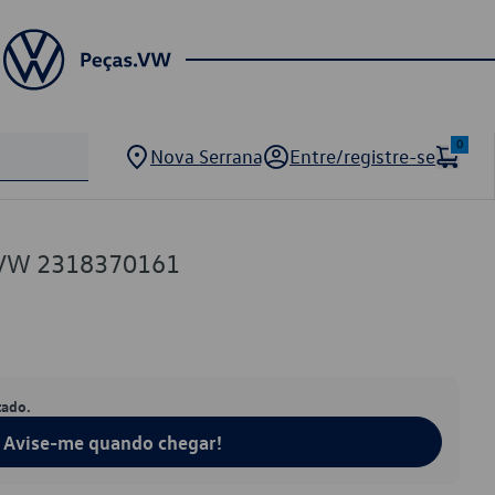
0
Nova Serrana
Entre/registre-se
 VW 2318370161
tado.
Avise-me quando chegar!