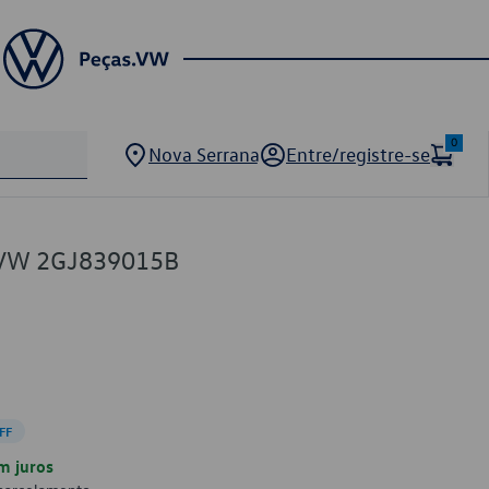
0
Nova Serrana
Entre/registre-se
 VW 2GJ839015B
FF
m juros