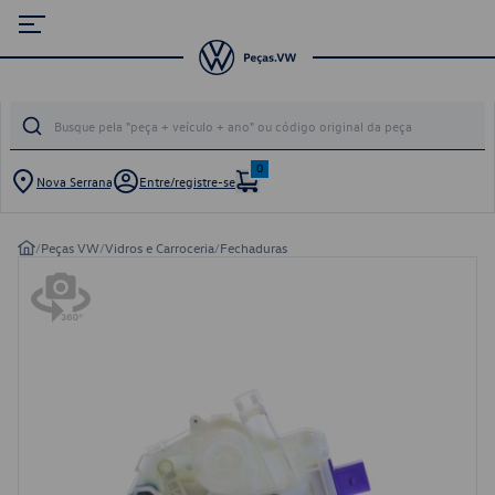
0
Nova Serrana
Entre/registre-se
/
Peças VW
/
Vidros e Carroceria
/
Fechaduras