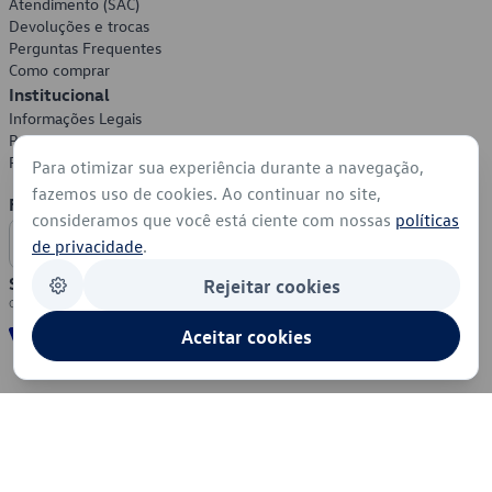
Atendimento (SAC)
Devoluções e trocas
Perguntas Frequentes
Como comprar
Institucional
Informações Legais
Política de Privacidade
Política de Cookies
Para otimizar sua experiência durante a navegação,
fazemos uso de cookies. Ao continuar no site,
Formas de Pagamento
consideramos que você está ciente com nossas
políticas
de privacidade
.
Segurança
Rejeitar cookies
Aceitar cookies
© 2026 - Volkswagen do Brasil - Todos os direitos reservados