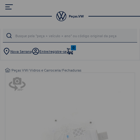
0
Nova Serrana
Entre/registre-se
/
Peças VW
/
Vidros e Carroceria
/
Fechaduras