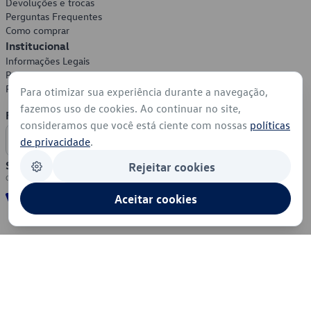
Devoluções e trocas
Perguntas Frequentes
Como comprar
Institucional
Informações Legais
Política de Privacidade
Política de Cookies
Para otimizar sua experiência durante a navegação,
fazemos uso de cookies. Ao continuar no site,
Formas de Pagamento
consideramos que você está ciente com nossas
políticas
de privacidade
.
Segurança
Rejeitar cookies
Aceitar cookies
© 2026 - Volkswagen do Brasil - Todos os direitos reservados