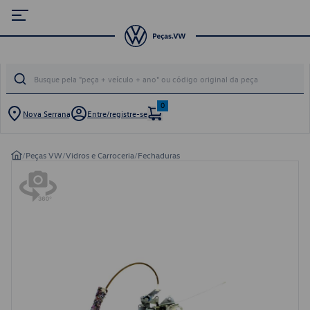
0
Nova Serrana
Entre/registre-se
/
Peças VW
/
Vidros e Carroceria
/
Fechaduras