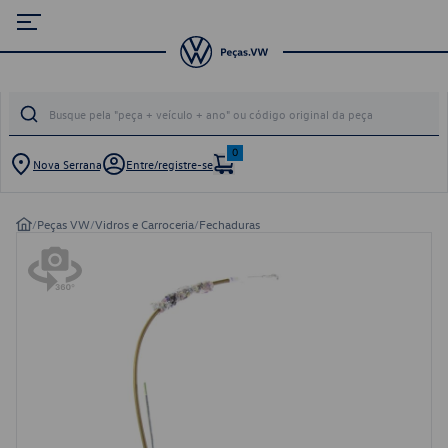
0
Nova Serrana
Entre/registre-se
/
Peças VW
/
Vidros e Carroceria
/
Fechaduras