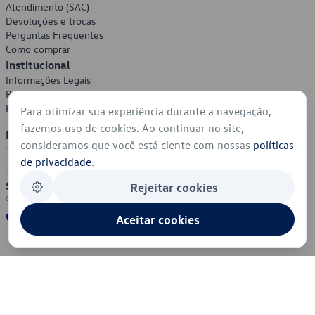
Atendimento (SAC)
Devoluções e trocas
Perguntas Frequentes
Como comprar
Institucional
Informações Legais
Política de Privacidade
Política de Cookies
Para otimizar sua experiência durante a navegação,
fazemos uso de cookies. Ao continuar no site,
Formas de Pagamento
consideramos que você está ciente com nossas
políticas
de privacidade
.
Segurança
Rejeitar cookies
Aceitar cookies
© 2026 - Volkswagen do Brasil - Todos os direitos reservados