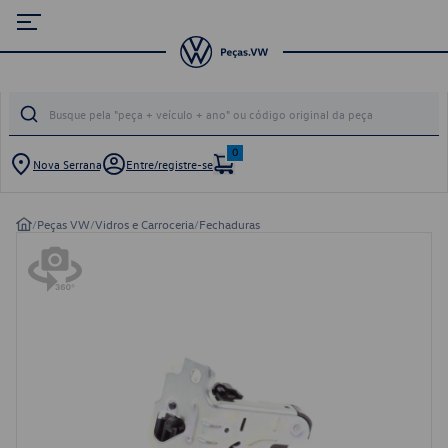
0
Nova Serrana
Entre/registre-se
/
Peças VW
/
Vidros e Carroceria
/
Fechaduras