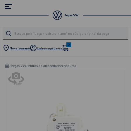
0
Nova Serrana
Entre/registre-se
/
Peças VW
/
Vidros e Carroceria
/
Fechaduras