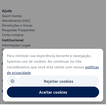
Ajuda
Quem Somos
Atendimento (SAC)
Devoluções e trocas
Perguntas Frequentes
Como comprar
Institucional
Informações Legais
Política de Privacidade
Política de Cookies
Para otimizar sua experiência durante a navegação,
fazemos uso de cookies. Ao continuar no site,
Formas de Pagamento
consideramos que você está ciente com nossas
políticas
de privacidade
.
Segurança
Rejeitar cookies
Aceitar cookies