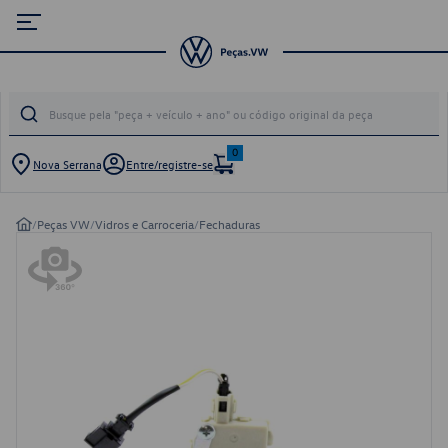
0
Nova Serrana
Entre/registre-se
/
Peças VW
/
Vidros e Carroceria
/
Fechaduras