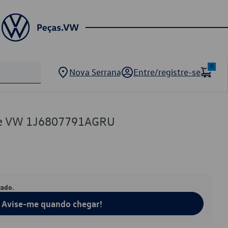
0
Nova Serrana
Entre/registre-se
que VW 1J6807791AGRU
tado.
Avise-me quando chegar!