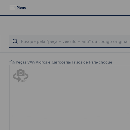
Menu
/
Peças VW
/
Vidros e Carroceria
/
Frisos de Para-choque