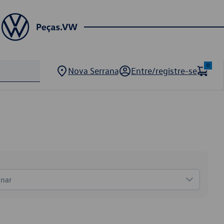
0
Nova Serrana
Entre/registre-se
onar