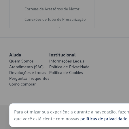
Correias de Acessórios de Motor
Conexões de Tubo de Pressurização
Varetas de Nivel de Óleo
Catalisadores de Escapamento
Freios
Ajuda
Institucional
Discos de Freio
Quem Somos
Informações Legais
Atendimento (SAC)
Política de Privacidade
Juntas de Bomba de Vácuo
Devoluções e trocas
Política de Cookies
Perguntas Frequentes
Mangueiras de Vácuo de Servo
Como comprar
Tubos de Freio
Pratos de Disco de Freio
Para otimizar sua experiência durante a navegação, faze
Travas de Pastilha de Freio
© 2026 - Volkswagen do Brasil - Todos os direitos reservados
que você está ciente com nossas
políticas de privacidade
.
Fluídos de Freio