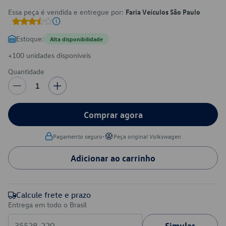
Essa peça é vendida e entregue por:
Faria Veículos São Paulo
Estoque:
Alta disponibilidade
+100 unidades disponíveis
Quantidade
1
Comprar agora
•
Pagamento seguro
Peça original Volkswagen
Adicionar ao carrinho
Calcule frete e prazo
Entrega em todo o Brasil
Simular