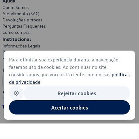
Ajuda
Quem Somos
Atendimento (SAC)
Devoluções e trocas
Perguntas Frequentes
Como comprar
Institucional
Informações Legais
Política de Privacidade
Política de Cookies
Para otimizar sua experiência durante a navegação,
fazemos uso de cookies. Ao continuar no site,
Formas de Pagamento
consideramos que você está ciente com nossas
políticas
de privacidade
.
Segurança
Rejeitar cookies
Aceitar cookies
© 2026 - Volkswagen do Brasil - Todos os direitos reservados