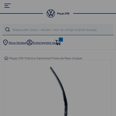
0
Nova Serrana
Entre/registre-se
/
Peças VW
/
Vidros e Carroceria
/
Frisos de Para-choque