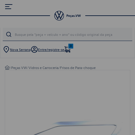
0
Nova Serrana
Entre/registre-se
/
Peças VW
/
Vidros e Carroceria
/
Frisos de Para-choque