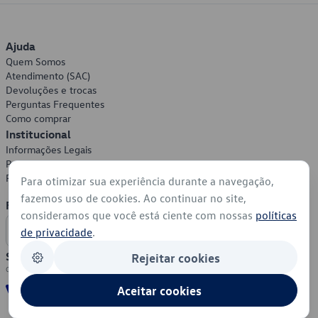
Ajuda
Quem Somos
Atendimento (SAC)
Devoluções e trocas
Perguntas Frequentes
Como comprar
Institucional
Informações Legais
Política de Privacidade
Política de Cookies
Para otimizar sua experiência durante a navegação,
fazemos uso de cookies. Ao continuar no site,
Formas de Pagamento
consideramos que você está ciente com nossas
políticas
de privacidade
.
Segurança
Rejeitar cookies
Aceitar cookies