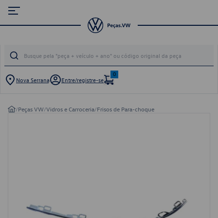
0
Nova Serrana
Entre/registre-se
/
Peças VW
/
Vidros e Carroceria
/
Frisos de Para-choque