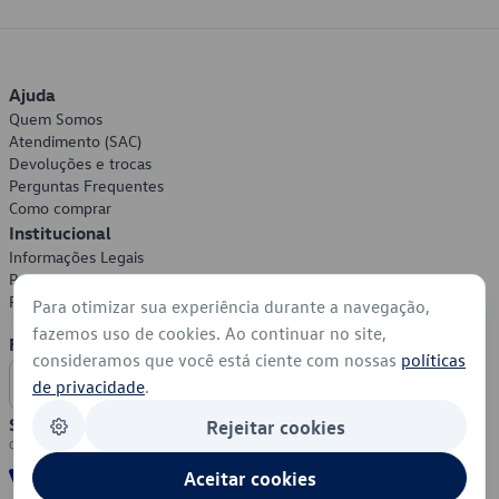
Ajuda
Quem Somos
Atendimento (SAC)
Devoluções e trocas
Perguntas Frequentes
Como comprar
Institucional
Informações Legais
Política de Privacidade
Política de Cookies
Para otimizar sua experiência durante a navegação,
fazemos uso de cookies. Ao continuar no site,
Formas de Pagamento
consideramos que você está ciente com nossas
políticas
de privacidade
.
Segurança
Rejeitar cookies
Aceitar cookies