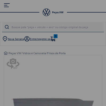
0
Nova Serrana
Entre/registre-se
/
Peças VW
/
Vidros e Carroceria
/
Frisos de Porta