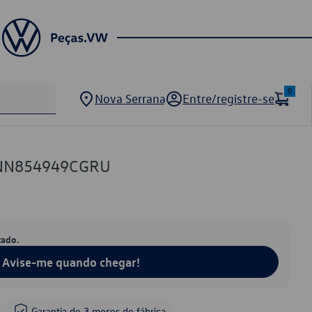
0
Nova Serrana
Entre/registre-se
 5NN854949CGRU
tado.
Avise-me quando chegar!
Garantia de 3 meses de fábrica